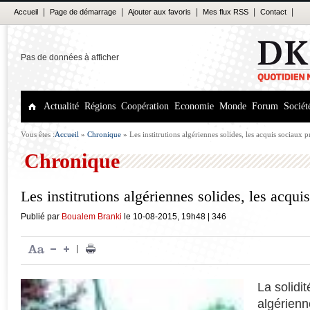
|
|
|
|
|
Accueil
Page de démarrage
Ajouter aux favoris
Mes flux RSS
Contact
Pas de données à afficher
Actualité
Régions
Coopération
Economie
Monde
Forum
Sociét
Vous êtes :
Accueil
»
Chronique
»
Les institrutions algériennes solides, les acquis sociaux p
Chronique
Les institrutions algériennes solides, les acqui
Publié par
Boualem Branki
le
10-08-2015
,
19h48
|
346
|
La solidit
algérienn