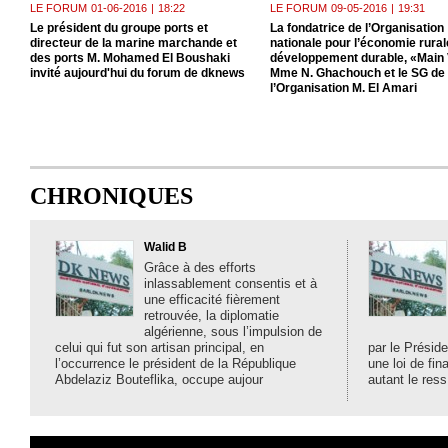
LE FORUM
01-06-2016
|
18:22
LE FORUM
09-05-2016
|
19:31
Le président du groupe ports et
La fondatrice de l’Organisation
directeur de la marine marchande et
nationale pour l’économie rurale
des ports M. Mohamed El Boushaki
développement durable, «Main 
invité aujourd'hui du forum de dknews
Mme N. Ghachouch et le SG de
l’Organisation M. El Amari
CHRONIQUES
Walid B
Grâce à des efforts
inlassablement consentis et à
une efficacité fièrement
retrouvée, la diplomatie
algérienne, sous l’impulsion de
celui qui fut son artisan principal, en
par le Préside
l’occurrence le président de la République
une loi de fi
Abdelaziz Bouteflika, occupe aujour
autant le ress