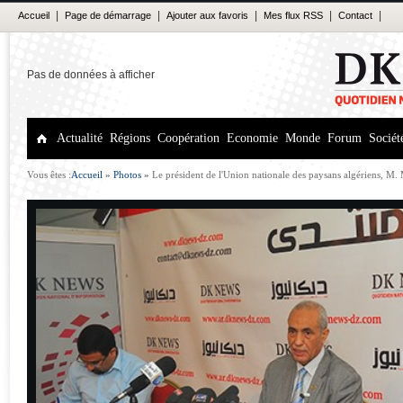
|
|
|
|
|
Accueil
Page de démarrage
Ajouter aux favoris
Mes flux RSS
Contact
Pas de données à afficher
Actualité
Régions
Coopération
Economie
Monde
Forum
Sociét
Vous êtes :
Accueil
»
Photos
»
Le président de l'Union nationale des paysans algériens, M.
forum de dk news : échec à la spéculation Un marché apaisé