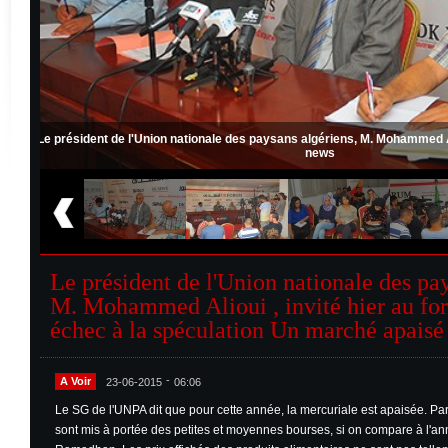
orum de dk
Le président de l'Union nationale des paysans algériens, M. Mo
news
Le président de l'Union nationale des pay
M. Mohammed Alioui , invité hier au fo
échec à la spéculation Un marché apaisé
-
A Voir
23-06-2015
06:06
Le SG de l'UNPA dit que pour cette année, la mercuriale est apaisée. Parto
sont mis à portée des petites et moyennes bourses, si on compare à l'