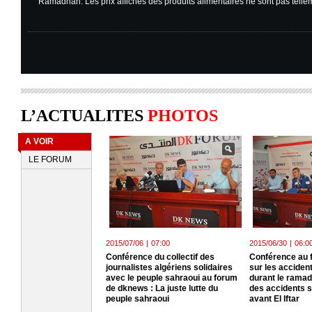
Ramadhan. Les prix affichés des produits alimentaires ne sont pas tellem
L’ACTUALITES
PHOTOS
A VOIR
LE FORUM
2015/07/06
|
07:00
2015/06/30
|
06:0
Conférence du collectif des
Conférence au
journalistes algériens solidaires
sur les accident
avec le peuple sahraoui au forum
durant le ramad
de dknews : La juste lutte du
des accidents s
peuple sahraoui
avant El Iftar