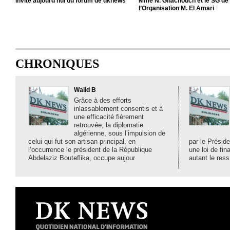
invité aujourd'hui du forum de dknews
Mme N. Ghachouch et le SG de
l’Organisation M. El Amari
CHRONIQUES
Walid B
Grâce à des efforts
inlassablement consentis et à
une efficacité fièrement
retrouvée, la diplomatie
algérienne, sous l’impulsion de
celui qui fut son artisan principal, en
par le Préside
l’occurrence le président de la République
une loi de fi
Abdelaziz Bouteflika, occupe aujour
autant le ress