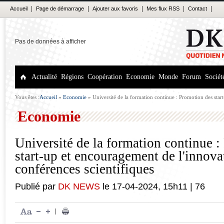
|
|
|
|
|
Accueil
Page de démarrage
Ajouter aux favoris
Mes flux RSS
Contact
Pas de données à afficher
Actualité
Régions
Coopération
Economie
Monde
Forum
Sociét
Vous êtes :
Accueil
»
Economie
»
Université de la formation continue : Promotion des sta
l'innovation, thème de conférences scientifiques
Economie
Université de la formation continue 
start-up et encouragement de l'innova
conférences scientifiques
Publié par
DK NEWS
le
17-04-2024
,
15h11
|
76
|