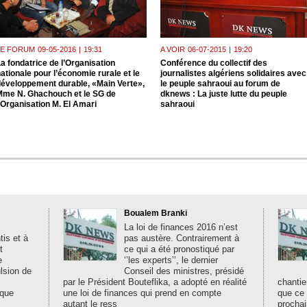
LE FORUM
09-05-2016
|
19:31
A VOIR
06-07-2015
|
19:20
a fondatrice de l’Organisation
Conférence du collectif des
ationale pour l’économie rurale et le
journalistes algériens solidaires avec
développement durable, «Main Verte»,
le peuple sahraoui au forum de
Mme N. Ghachouch et le SG de
dknews : La juste lutte du peuple
’Organisation M. El Amari
sahraoui
Boualem Branki
La loi de finances 2016 n’est
is et à
pas austère. Contrairement à
t
ce qui a été pronostiqué par
e
‘’les experts’’, le dernier
ulsion de
Conseil des ministres, présidé
par le Président Bouteflika, a adopté en réalité
chantie
ique
une loi de finances qui prend en compte
que ce
autant le ress
prochai