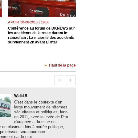
A VOIR
30-06-2015
|
19:08
A VOIR
23-06-2015
|
18:31
Conférence au forum de DKNEWS sur
Le président de l'Union national
les accidents de la route durant le
paysans algériens, M. Mohamm
ramadhan : La majorité des accidents
Alioui , invité hier au forum de 
surviennent 2h avant El Iftar
: échec à la spéculation Un ma
apaisé
Haut de la page
Walid B
Boualem Brank
C'est dans le contexte d'un
La solidité des 
large mouvement de réformes
algériennes, la
sécuritaires et politiques, lancé
acquis sociaux 
en 2011, avec la levée de l'état
développement,
d'urgence et la mise en
les grands mes
r de plusieurs lois à portée politique,
hier lundi à Bechar par le minist
 processus sera couronné
et des Collectivités locales N
nement par le proj