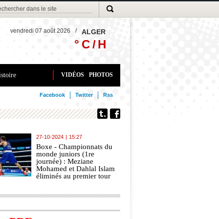
vendredi 07 août 2026
/
ALGER
° C /
H
stoire
VIDÉOS
PHOTOS
Facebook
Twitter
Rss
27-10-2024
|
15:27
Boxe - Championnats du
monde juniors (1re
journée) : Meziane
Mohamed et Dahlal Islam
éliminés au premier tour