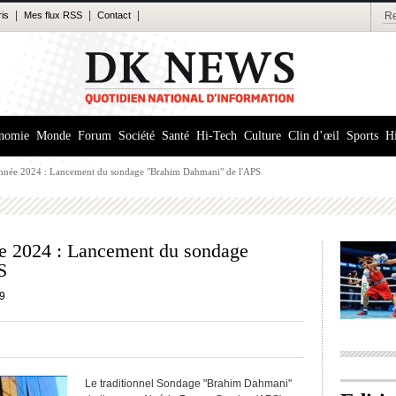
|
|
|
ris
Mes flux RSS
Contact
nomie
Monde
Forum
Société
Santé
Hi-Tech
Culture
Clin d’œil
Sports
Hi
l'année 2024 : Lancement du sondage "Brahim Dahmani" de l'APS
née 2024 : Lancement du sondage
S
9
Le traditionnel Sondage "Brahim Dahmani"