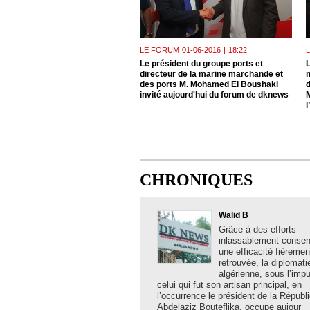
LE FORUM
01-06-2016
|
18:22
Le président du groupe ports et
L
directeur de la marine marchande et
n
des ports M. Mohamed El Boushaki
invité aujourd'hui du forum de dknews
l
CHRONIQUES
Walid B
Grâce à des efforts
inlassablement consent
une efficacité fièremen
retrouvée, la diplomati
algérienne, sous l’imp
celui qui fut son artisan principal, en
l’occurrence le président de la Républ
Abdelaziz Bouteflika, occupe aujour