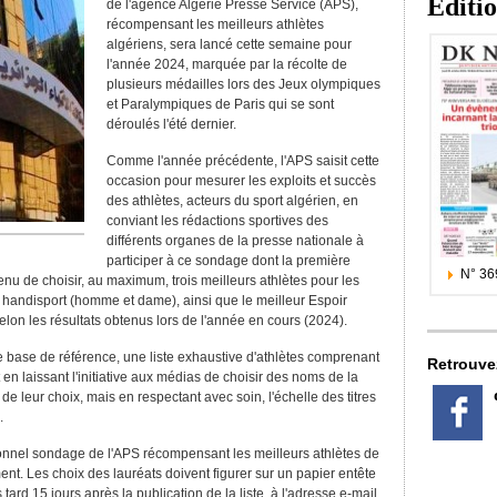
Editi
de l'agence Algérie Presse Service (APS),
récompensant les meilleurs athlètes
algériens, sera lancé cette semaine pour
l'année 2024, marquée par la récolte de
plusieurs médailles lors des Jeux olympiques
et Paralympiques de Paris qui se sont
déroulés l'été dernier.
Comme l'année précédente, l'APS saisit cette
occasion pour mesurer les exploits et succès
des athlètes, acteurs du sport algérien, en
conviant les rédactions sportives des
différents organes de la presse nationale à
participer à ce sondage dont la première
N° 36
nu de choisir, au maximum, trois meilleurs athlètes pour les
handisport (homme et dame), ainsi que le meilleur Espoir
selon les résultats obtenus lors de l'année en cours (2024).
 base de référence, une liste exhaustive d'athlètes comprenant
Retrouve
en laissant l'initiative aux médias de choisir des noms de la
de leur choix, mais en respectant avec soin, l'échelle des titres
.
ionnel sondage de l'APS récompensant les meilleurs athlètes de
t. Les choix des lauréats doivent figurer sur un papier entête
 tard 15 jours après la publication de la liste, à l'adresse e-mail